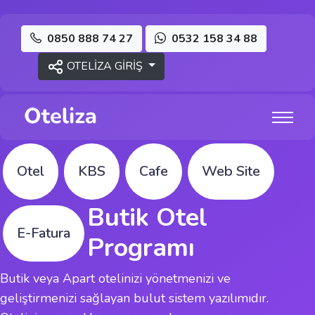
0850 888 74 27
0532 158 34 88
OTELİZA GİRİŞ
Otel
KBS
Cafe
Web Site
Butik Otel
E-Fatura
Programı
Butik veya Apart otelinizi yönetmenizi ve
geliştirmenizi sağlayan bulut sistem yazılımıdır.